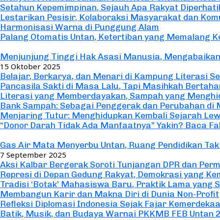
Setahun Kepemimpinan, Sejauh Apa Rakyat Diperhat
Lestarikan Pesisir, Kolaboraksi Masyarakat dan K
Harmonisasi Warna di Punggung Alam
Palang Otomatis Untan, Ketertiban yang Memalang
Opini/Essai
Menjunjung Tinggi Hak Asasi Manusia, Mengabaikan
15 Oktober 2025
Belajar, Berkarya, dan Menari di Kampung Literasi S
Pancasila Sakti di Masa Lalu, Tapi Masihkah Bertahan
Literasi yang Memberdayakan, Sampah yang Menghi
Bank Sampah: Sebagai Penggerak dan Perubahan di 
Menjaring Tutur: Menghidupkan Kembali Sejarah Lew
“Donor Darah Tidak Ada Manfaatnya” Yakin? Baca Fa
Utama
Gas Air Mata Menyerbu Untan, Ruang Pendidikan Ta
7 September 2025
Aksi Kalbar Bergerak Soroti Tunjangan DPR dan Per
Represi di Depan Gedung Rakyat, Demokrasi yang Ke
Tradisi ‘Botak’ Mahasiswa Baru, Praktik Lama yang 
Membangun Karir dan Makna Diri di Dunia Non-Profit
Refleksi Diplomasi Indonesia Sejak Fajar Kemerdeka
Batik, Musik, dan Budaya Warnai PKKMB FEB Untan 