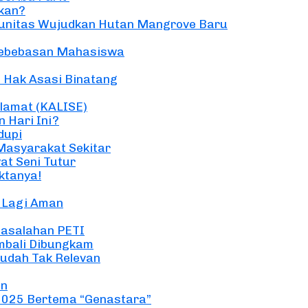
ikan?
omunitas Wujudkan Hutan Mangrove Baru
 Kebebasan Mahasiswa
 Hak Asasi Binatang
elamat (KALISE)
 Hari Ini?
dupi
Masyarakat Sekitar
at Seni Tutur
ktanya!
k Lagi Aman
masalahan PETI
mbali Dibungkam
Sudah Tak Relevan
an
2025 Bertema “Genastara”