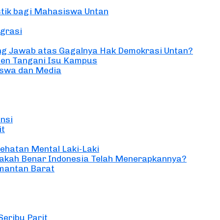
stik bagi Mahasiswa Untan
igrasi
ng Jawab atas Gagalnya Hak Demokrasi Untan?
men Tangani Isu Kampus
iswa dan Media
ensi
it
ehatan Mental Laki-Laki
Apakah Benar Indonesia Telah Menerapkannya?
imantan Barat
Seribu Parit