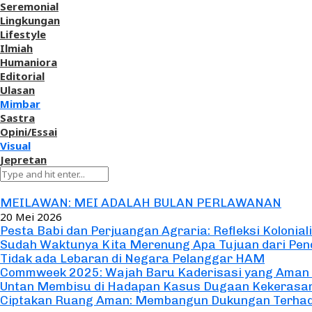
Seremonial
Lingkungan
Lifestyle
Ilmiah
Humaniora
Editorial
Ulasan
Mimbar
Sastra
Opini/Essai
Visual
Jepretan
Opini/Essai
MEILAWAN: MEI ADALAH BULAN PERLAWANAN
20 Mei 2026
Pesta Babi dan Perjuangan Agraria: Refleksi Kolonia
Sudah Waktunya Kita Merenung Apa Tujuan dari Pen
Tidak ada Lebaran di Negara Pelanggar HAM
Commweek 2025: Wajah Baru Kaderisasi yang Aman
Untan Membisu di Hadapan Kasus Dugaan Kekerasan
Ciptakan Ruang Aman: Membangun Dukungan Terhad