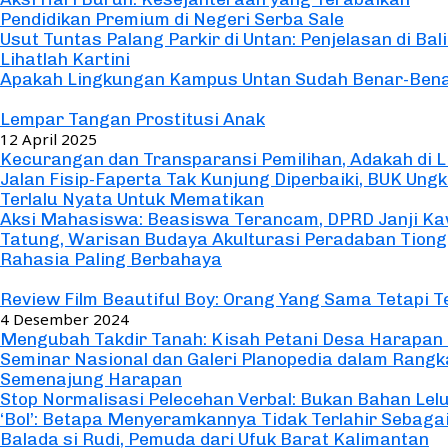
Pendidikan Premium di Negeri Serba Sale
Usut Tuntas Palang Parkir di Untan: Penjelasan di B
Lihatlah Kartini
Apakah Lingkungan Kampus Untan Sudah Benar-Ben
Utama
Lempar Tangan Prostitusi Anak
12 April 2025
Kecurangan dan Transparansi Pemilihan, Adakah di L
Jalan Fisip-Faperta Tak Kunjung Diperbaiki, BUK Ungk
Terlalu Nyata Untuk Mematikan
Aksi Mahasiswa: Beasiswa Terancam, DPRD Janji Ka
Tatung, Warisan Budaya Akulturasi Peradaban Tiong
Rahasia Paling Berbahaya
Ulasan
Review Film Beautiful Boy: Orang Yang Sama Tetapi 
4 Desember 2024
Mengubah Takdir Tanah: Kisah Petani Desa Harapan
Seminar Nasional dan Galeri Planopedia dalam Rangka
Semenajung Harapan
Stop Normalisasi Pelecehan Verbal: Bukan Bahan Lel
‘Bol’: Betapa Menyeramkannya Tidak Terlahir Sebagai
Balada si Rudi, Pemuda dari Ufuk Barat Kalimantan