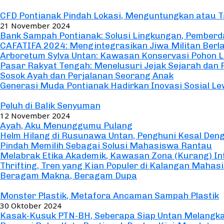
Seremonial
CFD Pontianak Pindah Lokasi, Menguntungkan atau 
21 November 2024
Bank Sampah Pontianak: Solusi Lingkungan, Pemberd
CAFATIFA 2024: Mengintegrasikan Jiwa Militan Berl
Arboretum Sylva Untan: Kawasan Konservasi Pohon L
Pasar Rakyat Tengah: Menelusuri Jejak Sejarah dan
Sosok Ayah dan Perjalanan Seorang Anak
Generasi Muda Pontianak Hadirkan Inovasi Sosial Le
Cerpen
Peluh di Balik Senyuman
12 November 2024
Ayah, Aku Menunggumu Pulang
Helm Hilang di Rusunawa Untan, Penghuni Kesal Den
Pindah Memilih Sebagai Solusi Mahasiswa Rantau
Melabrak Etika Akademik, Kawasan Zona (Kurang) In
Thrifting, Tren yang Kian Populer di Kalangan Mahas
Beragam Makna, Beragam Dupa
Utama
Monster Plastik, Metafora Ancaman Sampah Plastik
30 Oktober 2024
Kasak-Kusuk PTN-BH, Seberapa Siap Untan Melangk