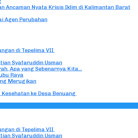
g
 Ancaman Nyata Krisis Iklim di Kalimantan Barat
i Agen Perubahan
ungan di Tepelima VII
tian Syafaruddin Usman
h, Apa yang Sebenarnya Kita...
Kubu Raya
ang Merugikan
an Kesehatan ke Desa Benuang
ungan di Tepelima VII
tian Syafaruddin Usman