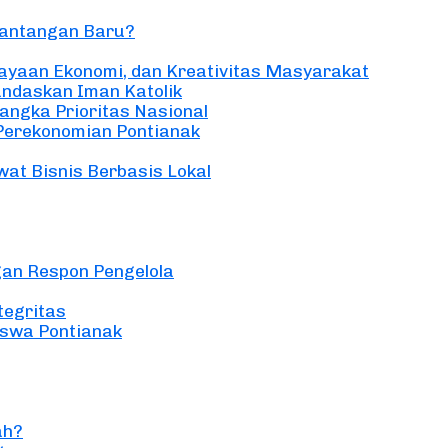
Tantangan Baru?
ayaan Ekonomi, dan Kreativitas Masyarakat
andaskan Iman Katolik
angka Prioritas Nasional
 Perekonomian Pontianak
wat Bisnis Berbasis Lokal
gan Respon Pengelola
tegritas
iswa Pontianak
ah?