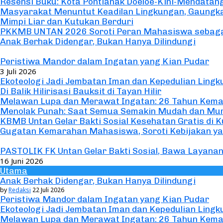
Resensi Buku: Kota Pontianak Doeloe-Kini-Mendatan
Masyarakat Menuntut Keadilan Lingkungan, Gaungkan
Mimpi Liar dan Kutukan Berduri
PKKMB UNTAN 2026 Soroti Peran Mahasiswa sebaga
Anak Berhak Didengar, Bukan Hanya Dilindungi
Utama
Peristiwa Mandor dalam Ingatan yang Kian Pudar
3 Juli 2026
Ekoteologi Jadi Jembatan Iman dan Kepedulian Lingk
Di Balik Hilirisasi Bauksit di Tayan Hilir
Melawan Lupa dan Merawat Ingatan: 26 Tahun Kema
Menolak Punah: Saat Semua Semakin Mudah dan Mura
KBMB Untan Gelar Bakti Sosial Kesehatan Gratis di 
Gugatan Kemarahan Mahasiswa, Soroti Kebijakan y
Seremonial
PASTOLIK FK Untan Gelar Bakti Sosial, Bawa Layan
16 Juni 2026
Utama
Anak Berhak Didengar, Bukan Hanya Dilindungi
by
Redaksi
22 Juli 2026
Peristiwa Mandor dalam Ingatan yang Kian Pudar
Ekoteologi Jadi Jembatan Iman dan Kepedulian Lingk
Melawan Lupa dan Merawat Ingatan: 26 Tahun Kema