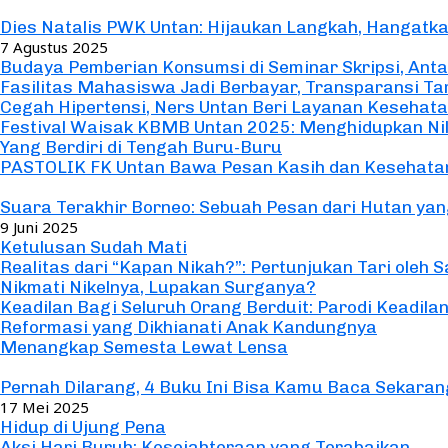
Seremonial
Dies Natalis PWK Untan: Hijaukan Langkah, Hangatka
7 Agustus 2025
Budaya Pemberian Konsumsi di Seminar Skripsi, Anta
Fasilitas Mahasiswa Jadi Berbayar, Transparansi Tar
Cegah Hipertensi, Ners Untan Beri Layanan Kesehata
Festival Waisak KBMB Untan 2025: Menghidupkan Nil
Yang Berdiri di Tengah Buru-Buru
PASTOLIK FK Untan Bawa Pesan Kasih dan Kesehatan
Sastra
Suara Terakhir Borneo: Sebuah Pesan dari Hutan yan
9 Juni 2025
Ketulusan Sudah Mati
Realitas dari “Kapan Nikah?”: Pertunjukan Tari oleh
Nikmati Nikelnya, Lupakan Surganya?
Keadilan Bagi Seluruh Orang Berduit: Parodi Keadilan
Reformasi yang Dikhianati Anak Kandungnya
Menangkap Semesta Lewat Lensa
Lifestyle
Pernah Dilarang, 4 Buku Ini Bisa Kamu Baca Sekaran
17 Mei 2025
Hidup di Ujung Pena
Aksi Hari Buruh: Kesejahteraan yang Terabaikan