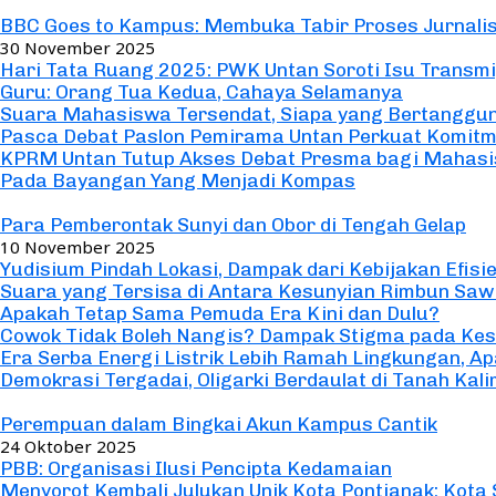
Seremonial
BBC Goes to Kampus: Membuka Tabir Proses Jurnali
30 November 2025
Hari Tata Ruang 2025: PWK Untan Soroti Isu Transm
Guru: Orang Tua Kedua, Cahaya Selamanya
Suara Mahasiswa Tersendat, Siapa yang Bertanggu
Pasca Debat Paslon Pemirama Untan Perkuat Komit
KPRM Untan Tutup Akses Debat Presma bagi Mahas
Pada Bayangan Yang Menjadi Kompas
Opini/Essai
Para Pemberontak Sunyi dan Obor di Tengah Gelap
10 November 2025
Yudisium Pindah Lokasi, Dampak dari Kebijakan Efisi
Suara yang Tersisa di Antara Kesunyian Rimbun Saw
Apakah Tetap Sama Pemuda Era Kini dan Dulu?
Cowok Tidak Boleh Nangis? Dampak Stigma pada Kes
Era Serba Energi Listrik Lebih Ramah Lingkungan, 
Demokrasi Tergadai, Oligarki Berdaulat di Tanah Kal
Opini/Essai
Perempuan dalam Bingkai Akun Kampus Cantik
24 Oktober 2025
PBB: Organisasi Ilusi Pencipta Kedamaian
Menyorot Kembali Julukan Unik Kota Pontianak: Kota 