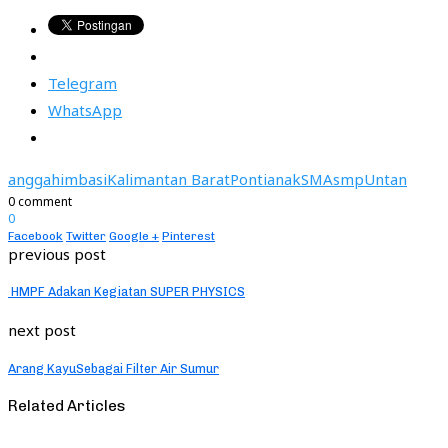
Telegram
WhatsApp
angga
himbasi
Kalimantan Barat
Pontianak
SMA
smp
Untan
0 comment
0
Facebook
Twitter
Google +
Pinterest
previous post
HMPF Adakan Kegiatan SUPER PHYSICS
next post
Arang KayuSebagai Filter Air Sumur
Related Articles