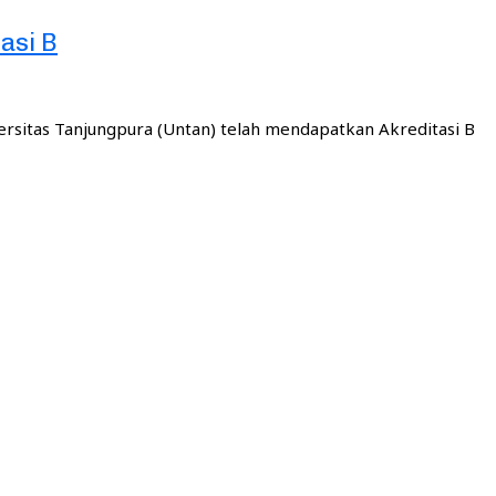
asi B
ersitas Tanjungpura (Untan) telah mendapatkan Akreditasi B