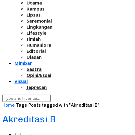
Utama
Kampus
Lipsus
Seremonial
Lingkungan
Lifestyle
Ilmiah
Humaniora
Editorial
Ulasan
Mimbar
Sastra
Opini/Essai
Visual
Jepretan
Home
Tags
Posts tagged with "Akreditasi B"
Akreditasi B
Pertanian