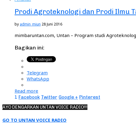
Prodi Agroteknologi dan Prodi Ilmu T
by
admin_miun
28 Juni 2016
mimbaruntan.com, Untan – Program studi Agroteknologi 
Bagikan ini:
Telegram
WhatsApp
Read more
1
Facebook
Twitter
Google +
Pinterest
AYO DENGARKAN UNTAN VOICE RADIO!!!
GO TO UNTAN VOICE RADIO