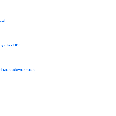
ual
yintas HIV
agi Mahasiswa Untan