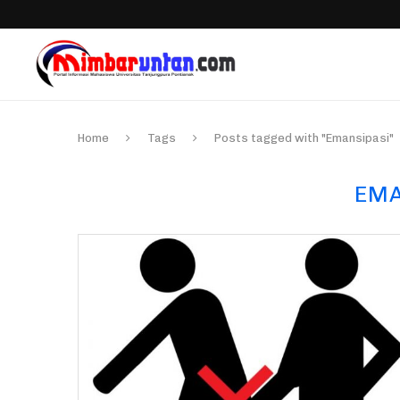
Home
Tags
Posts tagged with "Emansipasi"
EMA