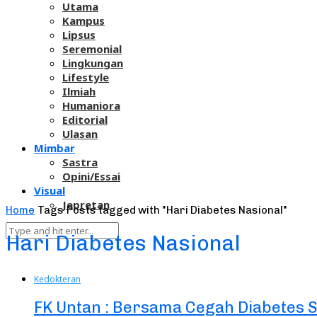
Utama
Kampus
Lipsus
Seremonial
Lingkungan
Lifestyle
Ilmiah
Humaniora
Editorial
Ulasan
Mimbar
Sastra
Opini/Essai
Visual
Jepretan
Home
Tags
Posts tagged with "Hari Diabetes Nasional"
Hari Diabetes Nasional
Kedokteran
FK Untan : Bersama Cegah Diabetes 