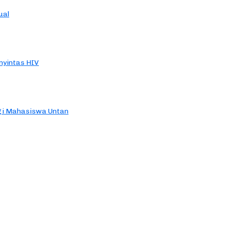
ual
yintas HIV
agi Mahasiswa Untan