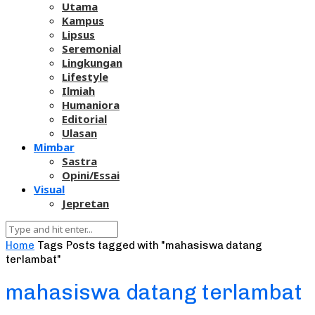
Utama
Kampus
Lipsus
Seremonial
Lingkungan
Lifestyle
Ilmiah
Humaniora
Editorial
Ulasan
Mimbar
Sastra
Opini/Essai
Visual
Jepretan
Home
Tags
Posts tagged with "mahasiswa datang
terlambat"
mahasiswa datang terlambat