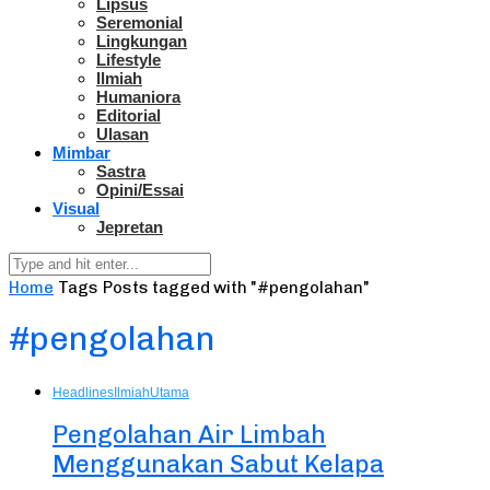
Lipsus
Seremonial
Lingkungan
Lifestyle
Ilmiah
Humaniora
Editorial
Ulasan
Mimbar
Sastra
Opini/Essai
Visual
Jepretan
Home
Tags
Posts tagged with "#pengolahan"
#pengolahan
Headlines
Ilmiah
Utama
Pengolahan Air Limbah
Menggunakan Sabut Kelapa