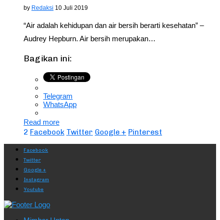
by
Redaksi
10 Juli 2019
“Air adalah kehidupan dan air bersih berarti kesehatan” –
Audrey Hepburn. Air bersih merupakan…
Bagikan ini:
Telegram
WhatsApp
Read more
2
Facebook
Twitter
Google +
Pinterest
Facebook
Twitter
Google +
Instagram
Youtube