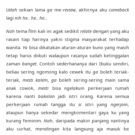
Udah
sekian lama
ga
me-
review
, akhirnya aku
comeback
lagi
nih he.. he.. he.
..
Nah
tema film kali ini agak sedikit
relate
dengan yang aku
rasain tiap harinya yakni stigma masyarakat terhadap
wanita.
Ya
bisa dikatakan aturan-aturan kuno yang masih
tetap harus diikuti walaupun rasanya sudah ketinggalan
zaman
banget
. Contoh sederhananya dari Ibuku sendiri,
beliau sering ngomong kalo cewek itu
ga
boleh teriak-
teriak,
mesti
kalem
,
ga
boleh sering-sering main sama
anak cowok,
mesti
bisa
ngelakuin
perkerjaan rumah
karena nanti
bakalan
jadi istri orang. Karena semua
perkerjaan rumah tangga itu
si
istri yang
ngerjain
,
ataupun hanya sekedar mengkomentari gaya ku yang
kurang feminim.
Nah
, daripada makin panjang nantinya
aku curhat, mendingan kita langsung aja masuk ke