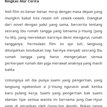
Ringkas Alur Cerita
Nah
film ini benar-benar mirip dengan masa depan yang
mungkin bakal kita
rasain nih
cewek-cewek. Diangkat
dari novel dengan judul yang sama, bercerita tentang
seorang Ibu rumah tangga yang benama Ji-Young (Jung
Yu-Mi), yang merelakan karirnya demi mengurus rumah
tangganya. Permulaan film ini
aja tuh
, langsung
ditunjukkan kesibukan tiap harinya menjadi seorang Ibu
rumah tangga yang harus mengerjakan semua
perkerjaan rumah dan juga merawat anaknya yang masih
balita.
Untungnya
sih
dia punya suami yang pengertian, yang
langsung
ngebantuin
si
Ji-Young ngurusin anak ketika
baru pulang kerja. Suami yang pengertian bak suami
idaman tipe semua wanita ini bernama Jung Dae-Hyun
yang di perankan oleh Gong-Yoo
Ajusshi.
Bukan tanpa