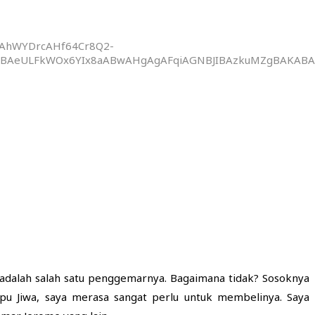
fpAhWYDrcAHf64Cr8Q2-
AeULFkWOx6YIx8aABwAHgAgAFqiAGNBJIBAzkuMZgBAKABAaoB
 adalah salah satu penggemarnya. Bagaimana tidak? Sosoknya
ppu Jiwa, saya merasa sangat perlu untuk membelinya. Saya