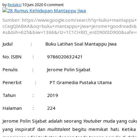
by
Redaksi
10 Juni 2020
0 comment
Sumber: https://www.google.com/search?q=buku+mantap
cCegQIABAA&oq=buku+mantappu+jiwa+jerome+goodreads
As&bih=625&biw=1366&rlz=1C1CHBD_enID900ID900&safe=
Judul : Buku Latihan Soal Mantappu Jiwa
No. ISBN : 9786020632421
Penulis : Jerome Polin Sijabat
Penerbit : PT Gramedia Pustaka Utama
Tahun : 2019
Halaman : 224
Jerome Polin Sijabat adalah seorang
Youtuber
muda yang cuku
yang inspiratif dan
multitalent
begitu memikat hati. Ketika