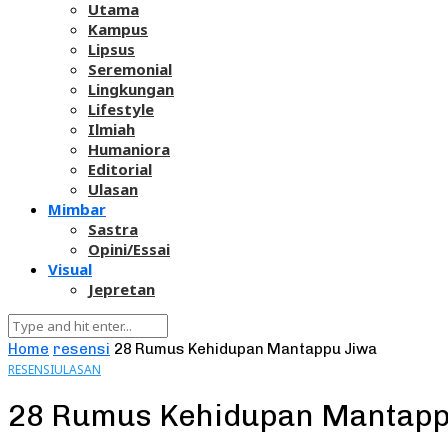
Utama
Kampus
Lipsus
Seremonial
Lingkungan
Lifestyle
Ilmiah
Humaniora
Editorial
Ulasan
Mimbar
Sastra
Opini/Essai
Visual
Jepretan
Home
resensi
28 Rumus Kehidupan Mantappu Jiwa
RESENSI
ULASAN
28 Rumus Kehidupan Mantapp