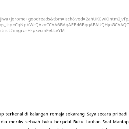
pu+jiwa+jerome+goodreads&tbm=isch&ved=2ahUKEwiOntm2jv
&gs_lcp=CgNpbWcQAzoCCAA6BAgAEB46BggAEAUQHjoGCAAQCB
strict#imgrc=H-pxvcmFeLLeYM
p terkenal di kalangan remaja sekarang. Saya secara pribadi
 dia merilis sebuah buku berjudul Buku Latihan Soal Manta