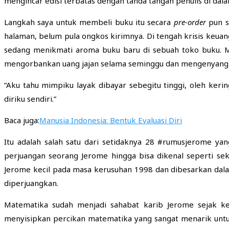
mengincar edisi terbatas dengan tanda tangan penulis di dal
Langkah saya untuk membeli buku itu secara
pre-order
pun s
halaman, belum pula ongkos kirimnya. Di tengah krisis keua
sedang menikmati aroma buku baru di sebuah toko buku. Ma
mengorbankan uang jajan selama seminggu dan mengenyangka
“Aku tahu mimpiku layak dibayar sebegitu tinggi, oleh keri
diriku sendiri.”
Baca juga:
Manusia Indonesia: Bentuk Evaluasi Diri
Itu adalah salah satu dari setidaknya 28 #rumusjerome yan
perjuangan seorang Jerome hingga bisa dikenal seperti sek
Jerome kecil pada masa kerusuhan 1998 dan dibesarkan dala
diperjuangkan.
Matematika sudah menjadi sahabat karib Jerome sejak k
menyisipkan percikan matematika yang sangat menarik unt