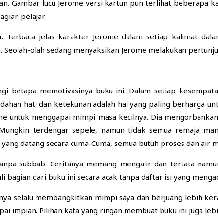
n. Gambar lucu Jerome versi kartun pun terlihat beberapa k
agian pelajar.
r. Terbaca jelas karakter Jerome dalam setiap kalimat dal
a. Seolah-olah sedang menyaksikan Jerome melakukan pertunj
gi betapa memotivasinya buku ini. Dalam setiap kesempata
dahan hati dan ketekunan adalah hal yang paling berharga untu
e untuk menggapai mimpi masa kecilnya. Dia mengorbankan 
 Mungkin terdengar sepele, namun tidak semua remaja ma
 yang datang secara cuma-Cuma, semua butuh proses dan air m
npa subbab. Ceritanya memang mengalir dan tertata namun 
 bagian dari buku ini secara acak tanpa daftar isi yang menga
linya selalu membangkitkan mimpi saya dan berjuang lebih kera
i impian. Pilihan kata yang ringan membuat buku ini juga leb