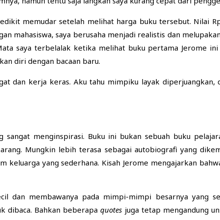
amnya, namun tentu saja langkah saya kurang cepat dari pengg
edikit memudar setelah melihat harga buku tersebut. Nilai R
ngan mahasiswa, saya berusaha menjadi realistis dan melupakan
ta saya terbelalak ketika melihat buku pertama Jerome ini
n diri dengan bacaan baru.
ngat dan kerja keras. Aku tahu mimpiku layak diperjuangkan,
g sangat menginspirasi. Buku ini bukan sebuah buku pelajar
arang. Mungkin lebih terasa sebagai autobiografi yang dikem
m keluarga yang sederhana. Kisah Jerome mengajarkan bahwa m
ecil dan membawanya pada mimpi-mimpi besarnya yang seba
uk dibaca. Bahkan beberapa
quotes
juga tetap mengandung un