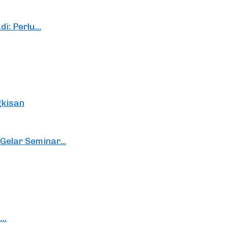
: Perlu...
gkisan
elar Seminar...
..