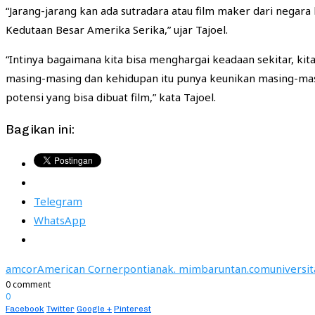
“Jarang-jarang kan ada sutradara atau film maker dari negara
Kedutaan Besar Amerika Serika,” ujar Tajoel.
“Intinya bagaimana kita bisa menghargai keadaan sekitar, kit
masing-masing dan kehidupan itu punya keunikan masing-masi
potensi yang bisa dibuat film,” kata Tajoel.
Bagikan ini:
Telegram
WhatsApp
amcor
American Corner
pontianak. mimbaruntan.com
universi
0 comment
0
Facebook
Twitter
Google +
Pinterest