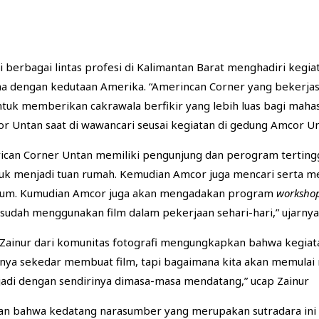
 berbagai lintas profesi di Kalimantan Barat menghadiri kegi
ama dengan kedutaan Amerika. “Amerincan Corner yang bekerj
tuk memberikan cakrawala berfikir yang lebih luas bagi mahas
r Untan saat di wawancari seusai kegiatan di gedung Amcor Un
can Corner Untan memiliki pengunjung dan perogram tertinggi 
 menjadi tuan rumah. Kemudian Amcor juga mencari serta mem
n umum. Kumudian Amcor juga akan mengadakan program
worksho
sudah menggunakan film dalam pekerjaan sehari-hari,” ujarnya
Zainur dari komunitas fotografi mengungkapkan bahwa kegiata
hanya sekedar membuat film, tapi bagaimana kita akan memula
erjadi dengan sendirinya dimasa-masa mendatang,” ucap Zainur
an bahwa kedatang narasumber yang merupakan sutradara ini b