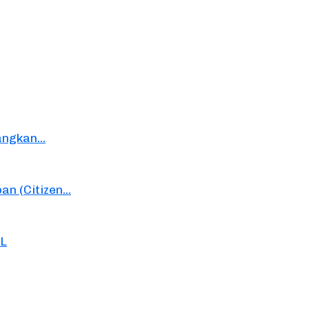
ngkan...
n (Citizen...
TL