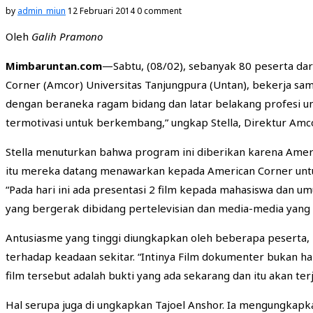
by
admin_miun
12 Februari 2014
0 comment
Oleh
Galih Pramono
Mimbaruntan.com
—Sabtu, (08/02), sebanyak 80 peserta dari
Corner (Amcor) Universitas Tanjungpura (Untan), bekerja s
dengan beraneka ragam bidang dan latar belakang profesi un
termotivasi untuk berkembang,” ungkap Stella, Direktur Amco
Stella menuturkan bahwa program ini diberikan karena Ameri
itu mereka datang menawarkan kepada American Corner untuk
“Pada hari ini ada presentasi 2 film kepada mahasiswa da
yang bergerak dibidang pertelevisian dan media-media yang 
Antusiasme yang tinggi diungkapkan oleh beberapa peserta, 
terhadap keadaan sekitar. “Intinya Film dokumenter bukan 
film tersebut adalah bukti yang ada sekarang dan itu akan t
Hal serupa juga di ungkapkan Tajoel Anshor. Ia mengungkapk