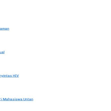
yaman
ual
yintas HIV
agi Mahasiswa Untan