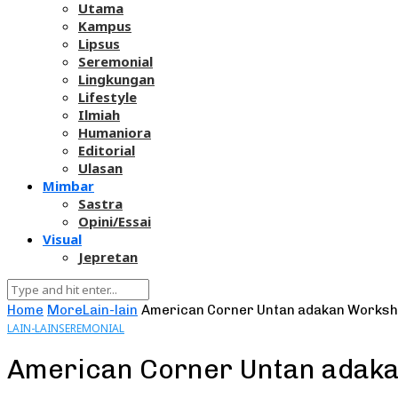
Utama
Kampus
Lipsus
Seremonial
Lingkungan
Lifestyle
Ilmiah
Humaniora
Editorial
Ulasan
Mimbar
Sastra
Opini/Essai
Visual
Jepretan
Home
More
Lain-lain
American Corner Untan adakan Worksh
LAIN-LAIN
SEREMONIAL
American Corner Untan adak