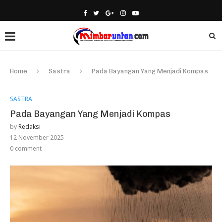
Home
Sastra
Pada Bayangan Yang Menjadi Kompas
SASTRA
Pada Bayangan Yang Menjadi Kompas
by
Redaksi
12 November 2025
0 comment