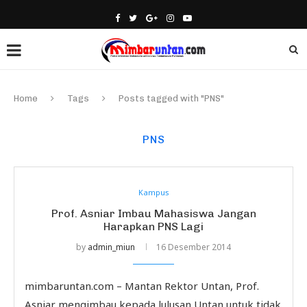
Home
Tags
Posts tagged with "PNS"
PNS
Kampus
Prof. Asniar Imbau Mahasiswa Jangan
Harapkan PNS Lagi
by
admin_miun
16 Desember 2014
mimbaruntan.com – Mantan Rektor Untan, Prof.
Asniar mengimbau kepada lulusan Untan untuk tidak