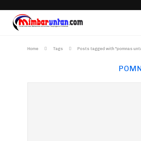
Home
Tags
Posts tagged with "pomnas unt
POMN