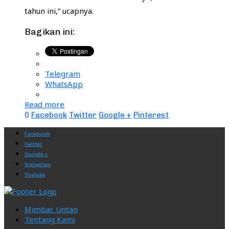
tahun ini,” ucapnya.
Bagikan ini:
Telegram
WhatsApp
Read more
0
Facebook
Twitter
Google +
Pinterest
Facebook
Twitter
Google +
Instagram
Youtube
Mimbar Untan
Tentang Kami