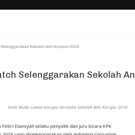
 Selenggarakan Sekolah Anti Korupsi 2018
tch Selenggarakan Sekolah An
Anak Muda Lawan Korupsi bersama Sekolah Anti Korupsi 2018
Febri Diansyah selaku penyidik dan juru bicara KPK
i 2018 yang diselenggarakan oleh
Indonesia Corruption