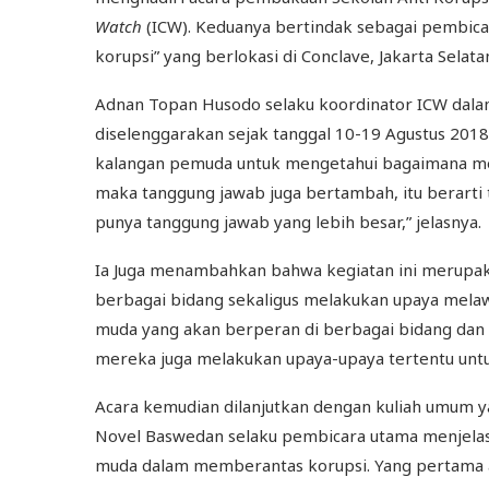
Watch
(ICW). Keduanya bertindak sebagai pembic
korupsi” yang berlokasi di Conclave, Jakarta Selata
Adnan Topan Husodo selaku koordinator ICW dal
diselenggarakan sejak tanggal 10-19 Agustus 20
kalangan pemuda untuk mengetahui bagaimana me
maka tanggung jawab juga bertambah, itu berarti
punya tanggung jawab yang lebih besar,” jelasnya.
Ia Juga menambahkan bahwa kegiatan ini merupa
berbagai bidang sekaligus melakukan upaya mela
muda yang akan berperan di berbagai bidang dan 
mereka juga melakukan upaya-upaya tertentu unt
Acara kemudian dilanjutkan dengan kuliah umum y
Novel Baswedan selaku pembicara utama menjelask
muda dalam memberantas korupsi. Yang pertama ada