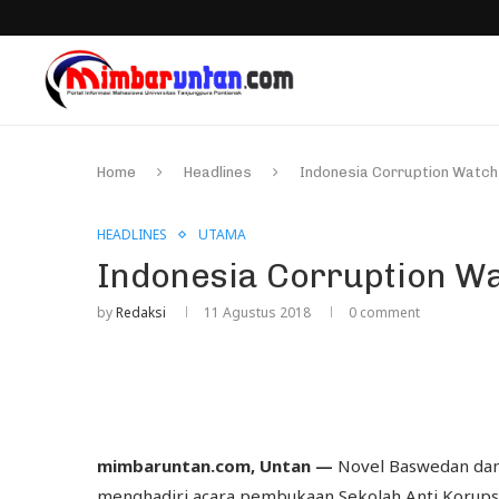
Home
Headlines
Indonesia Corruption Watch
HEADLINES
UTAMA
Indonesia Corruption Wa
by
Redaksi
11 Agustus 2018
0 comment
mimbaruntan.com, Untan —
Novel Baswedan dan 
menghadiri acara pembukaan Sekolah Anti Korups