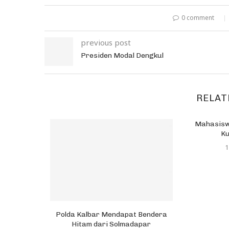
0 comment
previous post
Presiden Modal Dengkul
RELAT
Mahasisw
K
1
a Hijrah,
Polda Kalbar Mendapat Bendera
amah
Hitam dari Solmadapar