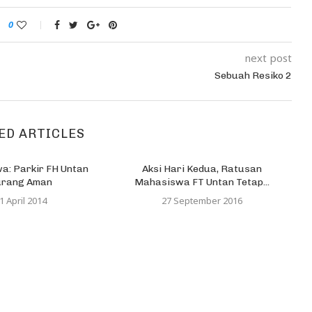
0
next post
Sebuah Resiko 2
ED ARTICLES
a: Parkir FH Untan
Aksi Hari Kedua, Ratusan
urang Aman
Mahasiswa FT Untan Tetap...
1 April 2014
27 September 2016
Ko