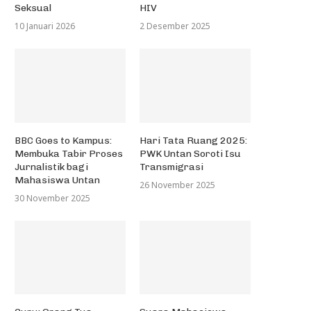
Seksual
HIV
10 Januari 2026
2 Desember 2025
BBC Goes to Kampus:
Hari Tata Ruang 2025:
Membuka Tabir Proses
PWK Untan Soroti Isu
Jurnalistik bagi
Transmigrasi
Mahasiswa Untan
26 November 2025
30 November 2025
ngsi-kongsi Montrado: Merekam
Aklamasi DPM Faperta, Ket
Jejak Tionghoa Abad 19 di...
KPRM Angkat Bicara