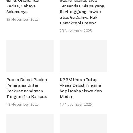
Guru: Orang Tua
Suara Mahasiswa
30 September 2023
19 November 2019
Kedua, Cahaya
Tersendat, Siapa yang
Selamanya
Bertanggung Jawab
atas Gagalnya Hak
25 November 2025
Demokrasi Untan?
23 November 2025
Pasca Debat Paslon
KPRM Untan Tutup
Pemirama Untan
Akses Debat Presma
Perkuat Komitmen
bagi Mahasiswa dan
Tangani Isu Kampus
Media
18 November 2025
17 November 2025