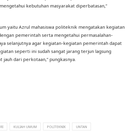
a mengetahui kebutuhan masyarakat diperbatasan,”
mum yaitu Azrul mahasiswa politeknik mengatakan kegiatan
g dengan pemerintah serta mengetahui permasalahan-
aya selanjutnya agar kegiatan-kegiatan pemerintah dapat
giatan seperti ini sudah sangat jarang terjun lagsung
 jauh dari perkotaan,” pungkasnya.
RI
KULIAH UMUM
POLITEKNIK
UNTAN