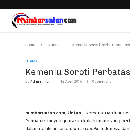
Home
Utama
Kemenlu Soroti Perbatasan Ind
UTAMA
Kemenlu Soroti Perbata
by
Admin_miun
13 April 2016
0 comment
mimbaruntan.com, Untan –
Kementerian luar neg
Pontianak meyeleggarakan kuliah umum yang be
dalam pelaksanaan diplomasi
public
Indonesia dan