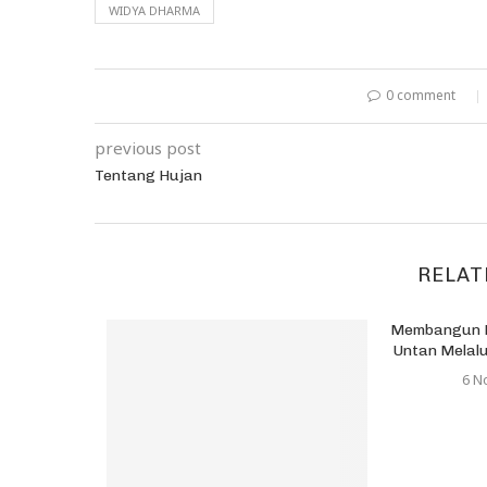
WIDYA DHARMA
0 comment
previous post
Tentang Hujan
RELAT
Ratusan
Membangun 
Tetap...
Untan Melal
016
6 N