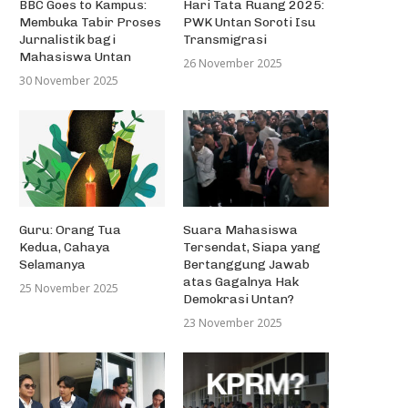
BBC Goes to Kampus:
Hari Tata Ruang 2025:
Membuka Tabir Proses
PWK Untan Soroti Isu
Pesona Pantak Berkisah Magis
Pentingnya Kenali BEM dan
Jurnalistik bagi
Transmigrasi
Untan
26 Oktober 2023
Mahasiswa Untan
26 November 2025
5 Agustus 2021
30 November 2025
Guru: Orang Tua
Suara Mahasiswa
Kedua, Cahaya
Tersendat, Siapa yang
Selamanya
Bertanggung Jawab
atas Gagalnya Hak
25 November 2025
Demokrasi Untan?
23 November 2025