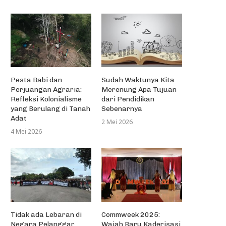
Pesta Babi dan
Sudah Waktunya Kita
Perjuangan Agraria:
Merenung Apa Tujuan
Refleksi Kolonialisme
dari Pendidikan
yang Berulang di Tanah
Sebenarnya
Adat
2 Mei 2026
4 Mei 2026
Tidak ada Lebaran di
Commweek 2025:
Negara Pelanggar
Wajah Baru Kaderisasi