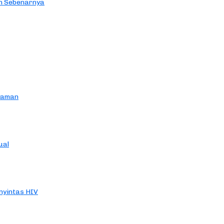
an Sebenarnya
yaman
ual
yintas HIV