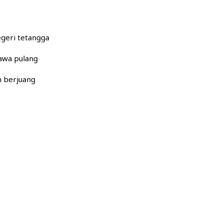
egeri tetangga
awa pulang
h berjuang