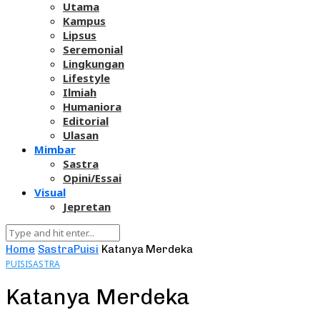
Utama
Kampus
Lipsus
Seremonial
Lingkungan
Lifestyle
Ilmiah
Humaniora
Editorial
Ulasan
Mimbar
Sastra
Opini/Essai
Visual
Jepretan
Home
Sastra
Puisi
Katanya Merdeka
PUISI
SASTRA
Katanya Merdeka