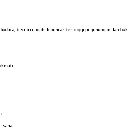
diudara, berdiri gagah di puncak tertinggi pegunungan dan buk
nikmati
a
t sana