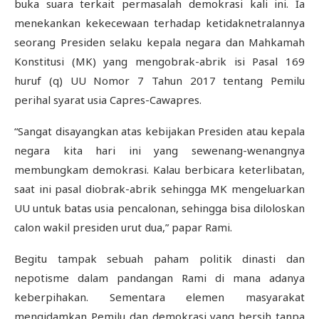
buka suara terkait permasalah demokrasi kali ini. Ia
menekankan kekecewaan terhadap ketidaknetralannya
seorang Presiden selaku kepala negara dan Mahkamah
Konstitusi (MK) yang mengobrak-abrik isi Pasal
169
huruf (q) UU Nomor 7 Tahun 2017 tentang Pemilu
perihal syarat usia Capres-Cawapres.
“
Sangat disayangkan atas kebijakan Presiden atau kepala
negara kita hari ini yang sewenang-wenangnya
membungkam demokrasi. Kalau berbicara keterlibatan,
saat ini pasal diobrak-abrik sehingga MK mengeluarkan
UU untuk batas usia pencalonan, sehingga bisa diloloskan
calon wakil presiden urut dua,” papar Rami.
Begitu tampak sebuah paham politik dinasti dan
nepotisme dalam pandangan Rami di mana adanya
keberpihakan. Sementara elemen masyarakat
mengidamkan Pemilu dan demokrasi yang bersih tanpa