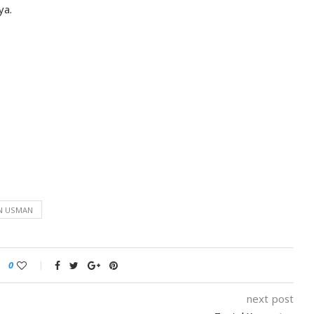
ya.
N USMAN
0
next post