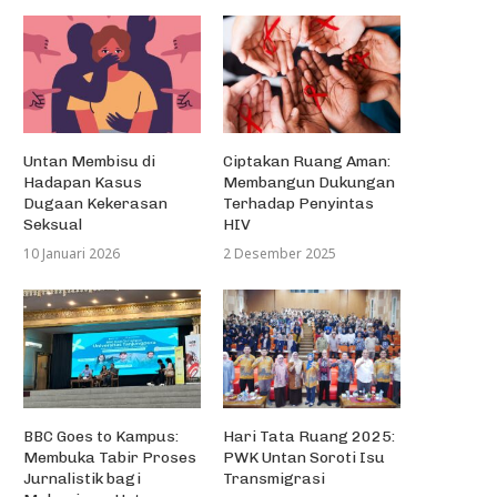
eringati Hari AIDS Sedunia, HMS
Fisip Untan Gelar...
Untan Membisu di
Ciptakan Ruang Aman:
Hadapan Kasus
Membangun Dukungan
2 Desember 2016
Dugaan Kekerasan
Terhadap Penyintas
Seksual
HIV
10 Januari 2026
2 Desember 2025
SEKA Muhammadiyah Kalbar
Pengkaderan untuk Meraw
Kerukunan...
23 Juli 2023
BBC Goes to Kampus:
Hari Tata Ruang 2025:
Membuka Tabir Proses
PWK Untan Soroti Isu
Jurnalistik bagi
Transmigrasi