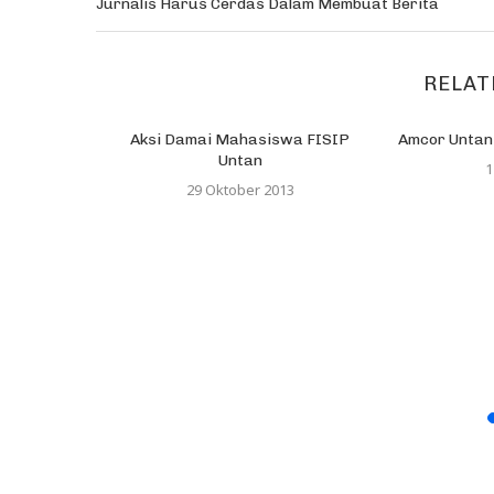
Jurnalis Harus Cerdas Dalam Membuat Berita
RELAT
Pererat
Aksi Damai Mahasiswa FISIP
Amcor Untan 
autan
Untan
1
29 Oktober 2013