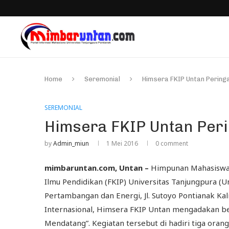
Home
Seremonial
Himsera FKIP Untan Peringa
SEREMONIAL
Himsera FKIP Untan Peri
by
Admin_miun
1 Mei 2016
0 comment
mimbaruntan.com, Untan –
Himpunan Mahasiswa 
Ilmu Pendidikan (FKIP) Universitas Tanjungpura (U
Pertambangan dan Energi, Jl. Sutoyo Pontianak K
Internasional, Himsera FKIP Untan mengadakan be
Mendatang”. Kegiatan tersebut di hadiri tiga oran