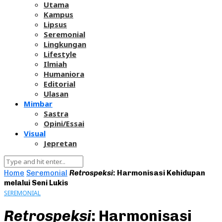
Utama
Kampus
Lipsus
Seremonial
Lingkungan
Lifestyle
Ilmiah
Humaniora
Editorial
Ulasan
Mimbar
Sastra
Opini/Essai
Visual
Jepretan
Home
Seremonial
Retrospeksi
: Harmonisasi Kehidupan
melalui Seni Lukis
SEREMONIAL
Retrospeksi
: Harmonisasi