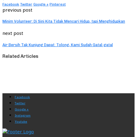
Facebook
Twitter
Google +
Pinterest
previous post
Minim Volunteer: Di Sini Kita Tidak Mencari Hidup, tapi Menghidupkan
next post
Air Bersih Tak Kunjung Dapat: Tolong, Kami Sudah Gatal-gatal
Related Articles
Facebook
Twitter
Google +
Instagram
Youtube