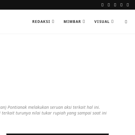
REDAKSI
MIMBAR
VISUAL
) Pontianak melakukan seruan aksi terkait hal ini.
rkait turunya nilai tukar rupiah yang sampai saat ini