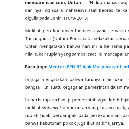
mimbaruntan.com, Untan
– “Hidup mahasiswa, h
dan nyaring suara mahasiswa saat beorasi terkait
digulis pada Senin, (10/9/2018)
Melihat perekonomian Indonesia yang semakin 
Tanjungpura (Untan) Pontianak melakukan seruan
Untan mengatakan bahwa hari ini ia bersama par
nilai tukar rupiah yang sampai saat ini mencapai e
Baca Juga:
Menteri PPN RI Ajak Masyarakat Lin
Ia juga mengatakan bahwa turunya nilai tukar
bangsa. ” Ini suatu kegagalan pemerintah dalam 
Ia berharap terhadap pemerintah agar lebih bija
melihat
statement
pemerintah yang kurang bijak, 
rupiah tidak berdampak pada perekonomian dan 
bahwa kebutuhan pokok juga ikut naik,” ujarnya.