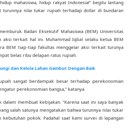
idup mahasiswa, hidup rakyat Indonesia!” begitu lantang
 turunnya nilai tukar rupiah terhadap dollar di bundaran
memburuk Badan Eksekutif Mahasiswa (BEM) Universitas
 aksi terkait hal ini. Muhammad Iqbal selaku ketua BEM
a BEM tiap-tiap fakultas menggelar aksi terkait turunya
mpat belas ribu delapan ratus rupiah.
dungi dan Kelola Lahan Gambut Dengan Baik
 rupiah sangat berdampak besar terhadap perekonomian
mengatur perekonomian bangsa,” katanya.
k dalam membuat kebijakan. “Karena saat ini saya banyak
yang salah satunya mengatakan bahwa turunnya nilai tukar
kebutuhan pokok. Padahal saat kami survei di lapangan