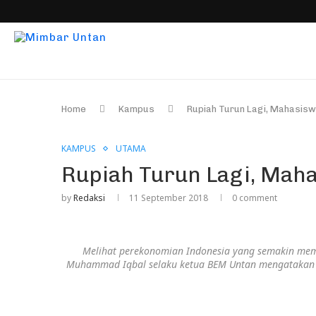
Home
Kampus
Rupiah Turun Lagi, Mahasisw
KAMPUS
UTAMA
Rupiah Turun Lagi, Maha
by
Redaksi
11 September 2018
0 comment
Melihat perekonomian Indonesia yang semakin membu
Muhammad Iqbal selaku ketua BEM Untan mengatakan bah