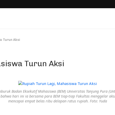
a Turun Aksi
siswa Turun Aksi
ruk Badan Eksekutif Mahasiswa (BEM) Universitas Tanjung Pura (Untan
wa hari ini ia bersama para BEM tiap-tiap Fakultas menggelar aksi te
mencapai empat belas ribu delapan ratus rupiah. Foto: Yuda