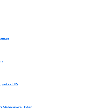
yaman
ual
yintas HIV
agi Mahasiswa Untan