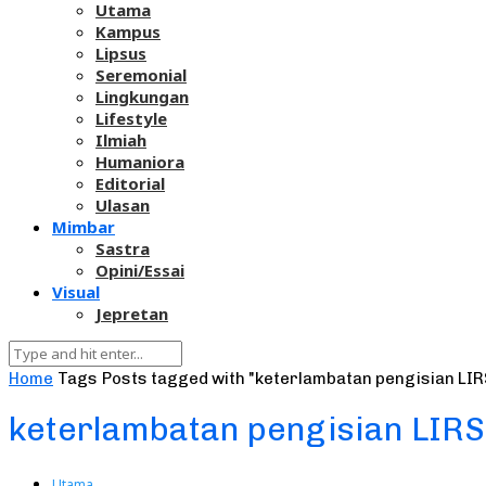
Utama
Kampus
Lipsus
Seremonial
Lingkungan
Lifestyle
Ilmiah
Humaniora
Editorial
Ulasan
Mimbar
Sastra
Opini/Essai
Visual
Jepretan
Home
Tags
Posts tagged with "keterlambatan pengisian LIR
keterlambatan pengisian LIRS
Utama