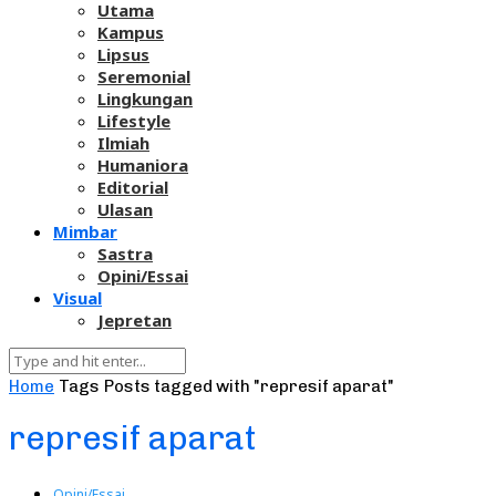
Utama
Kampus
Lipsus
Seremonial
Lingkungan
Lifestyle
Ilmiah
Humaniora
Editorial
Ulasan
Mimbar
Sastra
Opini/Essai
Visual
Jepretan
Home
Tags
Posts tagged with "represif aparat"
represif aparat
Opini/Essai