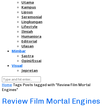
Utama
Kampus
Lipsus
Seremonial
Lingkungan
Lifestyle
Ilmiah
Humaniora
Editorial
Ulasan
Mimbar
Sastra
Opini/Essai
Visual
Jepretan
Home
Tags
Posts tagged with "Review Film Mortal
Engines"
Review Film Mortal Engines