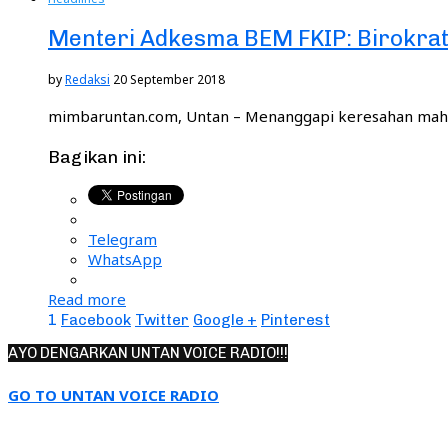
Menteri Adkesma BEM FKIP: Birokrat 
by
Redaksi
20 September 2018
mimbaruntan.com, Untan – Menanggapi keresahan mahas
Bagikan ini:
Telegram
WhatsApp
Read more
1
Facebook
Twitter
Google +
Pinterest
AYO DENGARKAN UNTAN VOICE RADIO!!!
GO TO UNTAN VOICE RADIO