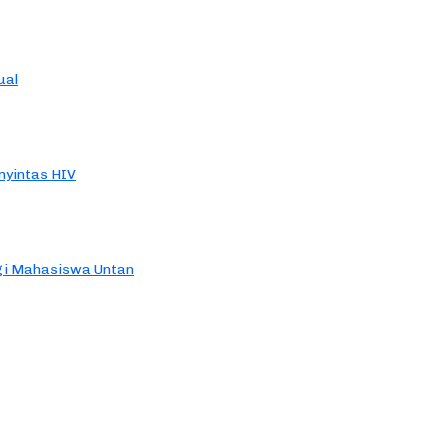
ual
yintas HIV
agi Mahasiswa Untan