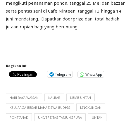
mengikuti penanaman pohon, tanggal 25 Mei dan bazzar
serta pentas seni di Cafe Ninteen, tanggal 13 hingga 14
Juni mendatang. Dapatkan doorprize dan total hadiah
jutaan rupiah bagi yang beruntung.
Bagikan ini:
Telegram
WhatsApp
HARI RAYA WAISAK
KALBAR
KBMB UNTAN
KELUARGA BESAR MAHASISWA BUDHIS
LINGKUNGAN
PONTIANAK
UNIVERSITAS TANJUNGPURA
UNTAN