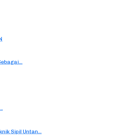
N
ebagai...
..
k Sipil Untan...