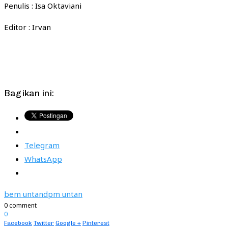
Penulis : Isa Oktaviani
Editor : Irvan
Bagikan ini:
Telegram
WhatsApp
bem untan
dpm untan
0 comment
0
Facebook
Twitter
Google +
Pinterest