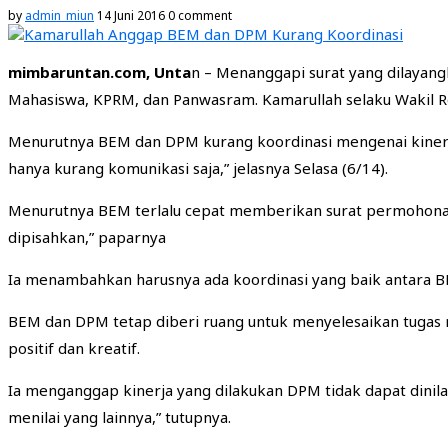
by
admin_miun
14 Juni 2016
0 comment
mimbaruntan.com, Unta
n – Menanggapi surat yang dilaya
Mahasiswa, KPRM, dan Panwasram. Kamarullah selaku Wakil Rek
Menurutnya BEM dan DPM kurang koordinasi mengenai kinerja
hanya kurang komunikasi saja,” jelasnya Selasa (6/14).
Menurutnya BEM terlalu cepat memberikan surat permohonan
dipisahkan,” paparnya
Ia menambahkan harusnya ada koordinasi yang baik antara BE
BEM dan DPM tetap diberi ruang untuk menyelesaikan tuga
positif dan kreatif.
Ia menganggap kinerja yang dilakukan DPM tidak dapat dinilai
menilai yang lainnya,” tutupnya.