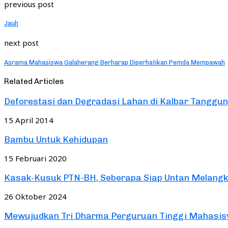
previous post
Jauh
next post
Asrama Mahasiswa Galaherang Berharap Diperhatikan Pemda Mempawah
Related Articles
Deforestasi dan Degradasi Lahan di Kalbar Tanggun
15 April 2014
Bambu Untuk Kehidupan
15 Februari 2020
Kasak-Kusuk PTN-BH, Seberapa Siap Untan Melang
26 Oktober 2024
Mewujudkan Tri Dharma Perguruan Tinggi Mahasiswa