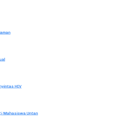
yaman
ual
yintas HIV
agi Mahasiswa Untan