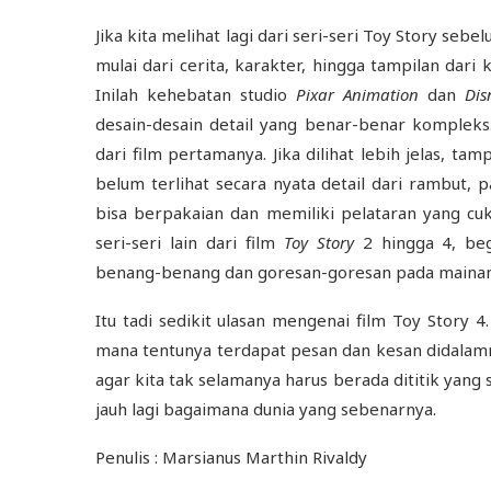
Jika kita melihat lagi dari seri-seri Toy Story se
mulai dari cerita, karakter, hingga tampilan dari
Inilah kehebatan studio
Pixar Animation
dan
Dis
desain-desain detail yang benar-benar kompleks
dari film pertamanya. Jika dilihat lebih jelas, ta
belum terlihat secara nyata detail dari rambut, 
bisa berpakaian dan memiliki pelataran yang cu
seri-seri lain dari film
Toy Story
2 hingga 4, beg
benang-benang dan goresan-goresan pada maina
Itu tadi sedikit ulasan mengenai film Toy Story 4
mana tentunya terdapat pesan dan kesan didalamny
agar kita tak selamanya harus berada dititik yang 
jauh lagi bagaimana dunia yang sebenarnya.
Penulis : Marsianus Marthin Rivaldy