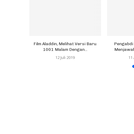
, Pahlawan
Film Aladdin, Melihat Versi Baru
Pengabdi 
 Kesekian
1001 Malam Dengan...
Menjawab,
20
12 Juli 2019
11