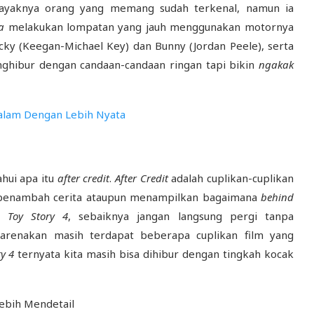
ayaknya orang yang memang sudah terkenal, namun ia
sa
melakukan lompatan yang jauh menggunakan motornya
cky (Keegan-Michael Key) dan Bunny (Jordan Peele), serta
menghibur dengan candaan-candaan ringan tapi bikin
ngakak
Malam Dengan Lebih Nyata
hui apa itu
after credit
.
After Credit
adalah cuplikan-cuplikan
ai penambah cerita ataupun menampilkan bagaimana
behind
on
Toy Story 4
, sebaiknya jangan langsung pergi tanpa
ikarenakan masih terdapat beberapa cuplikan film yang
ry 4
ternyata kita masih bisa dihibur dengan tingkah kocak
ebih Mendetail