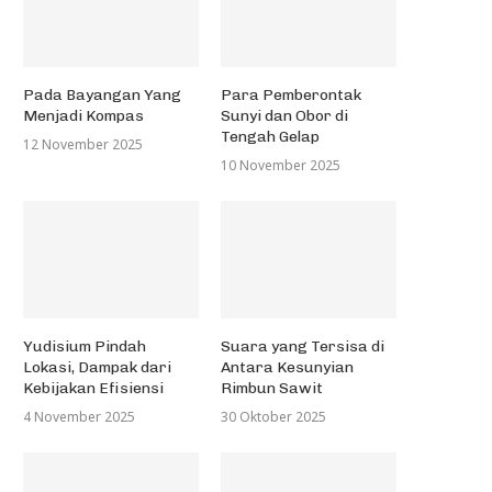
Pada Bayangan Yang
Para Pemberontak
Menjadi Kompas
Sunyi dan Obor di
Tengah Gelap
12 November 2025
‘Bol’: Betapa Menyeramkannya
Gerwani Bukan PKI: Gerak
10 November 2025
idak Terlahir Sebagai Laki-Laki
Feminis Terbesar di Indone
di...
19 Desember 2023
25 November 2024
Yudisium Pindah
Suara yang Tersisa di
Lokasi, Dampak dari
Antara Kesunyian
Kebijakan Efisiensi
Rimbun Sawit
4 November 2025
30 Oktober 2025