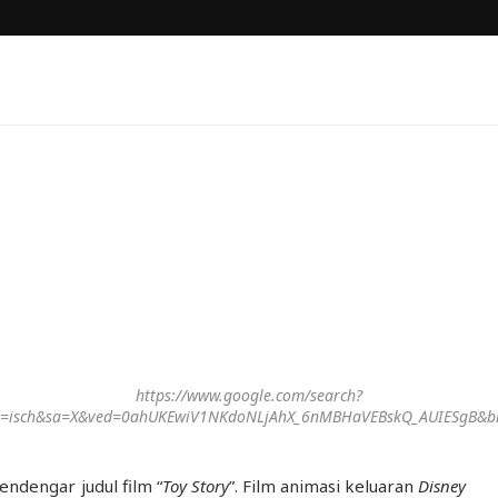
https://www.google.com/search?
tbm=isch&sa=X&ved=0ahUKEwiV1NKdoNLjAhX_6nMBHaVEBskQ_AUIESgB
endengar judul film “
Toy Story
”. Film animasi keluaran
Disney