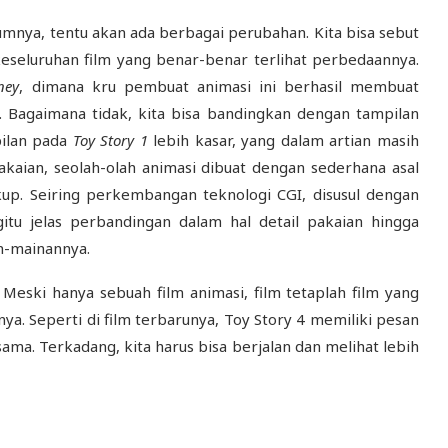
belumnya, tentu akan ada berbagai perubahan. Kita bisa sebut
 keseluruhan film yang benar-benar terlihat perbedaannya.
ney
, dimana kru pembuat animasi ini berhasil membuat
. Bagaimana tidak, kita bisa bandingkan dengan tampilan
mpilan pada
Toy Story 1
lebih kasar, yang dalam artian masih
pakaian, seolah-olah animasi dibuat dengan sederhana asal
kup. Seiring perkembangan teknologi CGI, disusul dengan
itu jelas perbandingan dalam hal detail pakaian hingga
n-mainannya.
. Meski hanya sebuah film animasi, film tetaplah film yang
a. Seperti di film terbarunya, Toy Story 4 memiliki pesan
sama. Terkadang, kita harus bisa berjalan dan melihat lebih