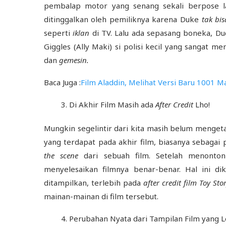
pembalap motor yang senang sekali berpose l
ditinggalkan oleh pemiliknya karena Duke
tak bi
seperti
iklan
di TV. Lalu ada sepasang boneka, Du
Giggles (Ally Maki) si polisi kecil yang sangat 
dan
gemesin.
Baca Juga :
Film Aladdin, Melihat Versi Baru 1001 
Di Akhir Film Masih ada
After Credit
Lho!
Mungkin segelintir dari kita masih belum mengeta
yang terdapat pada akhir film, biasanya sebag
the scene
dari sebuah film. Setelah menont
menyelesaikan filmnya benar-benar. Hal ini d
ditampilkan, terlebih pada
after credit film Toy Sto
mainan-mainan di film tersebut.
Perubahan Nyata dari Tampilan Film yang L