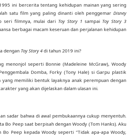
1995 ini bercerita tentang kehidupan mainan yang sering
alah satu film yang paling dinanti oleh penggemar
Disney
p seri filmnya, mulai dari
Toy Story 1
sampai
Toy Story 3
nuansa berbagai macam keseruan dan perjalanan kehidupan
na dengan
Toy Story 4
di tahun 2019 ini?
g menonjol seperti Bonnie (Madeleine McGraw), Woody
i Penggembala Domba, Forky (Tony Hale) si Garpu plastik
n yang memiliki bentuk layaknya anak perempuan dengan
arakter yang akan dijelaskan dalam ulasan ini.
akan sadar bahwa di awal pembukaannya cukup menyentuh.
ata Bo Peep saat berpisah dengan Woody (Tom Hanks). Aku
eh Bo Peep kepada Woody seperti “Tidak apa-apa Woody,