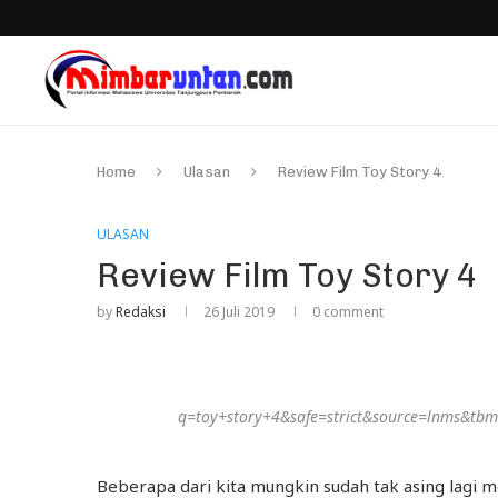
Home
Ulasan
Review Film Toy Story 4
ULASAN
Review Film Toy Story 4
by
Redaksi
26 Juli 2019
0 comment
q=toy+story+4&safe=strict&source=lnms&
Beberapa dari kita mungkin sudah tak asing lagi m