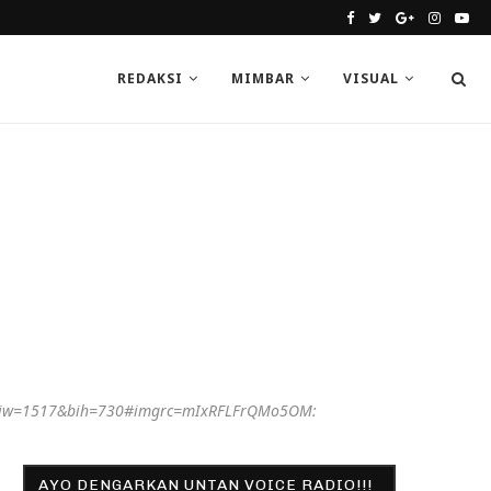
REDAKSI
MIMBAR
VISUAL
&biw=1517&bih=730#imgrc=mIxRFLFrQMo5OM:
AYO DENGARKAN UNTAN VOICE RADIO!!!