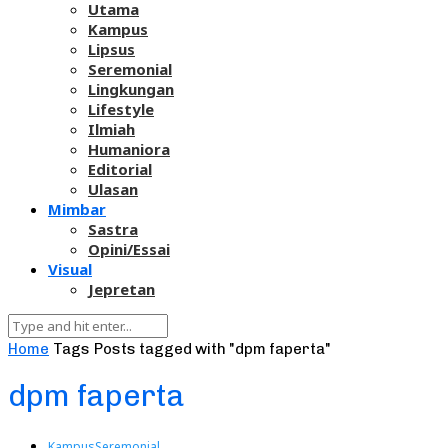
Utama
Kampus
Lipsus
Seremonial
Lingkungan
Lifestyle
Ilmiah
Humaniora
Editorial
Ulasan
Mimbar
Sastra
Opini/Essai
Visual
Jepretan
Home
Tags
Posts tagged with "dpm faperta"
dpm faperta
Kampus
Seremonial