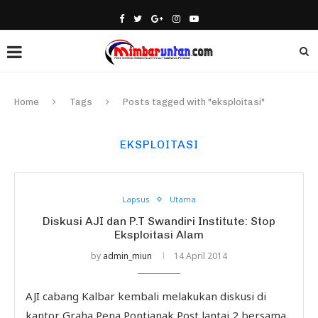
Home
Tags
Posts tagged with "eksploitasi"
EKSPLOITASI
Lapsus
Utama
Diskusi AJI dan P.T Swandiri Institute: Stop
Eksploitasi Alam
by
admin_miun
14 April 2014
AJI cabang Kalbar kembali melakukan diskusi di
kantor Graha Pena Pontianak Post lantai 2 bersama