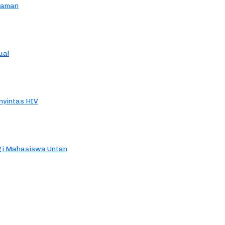
yaman
ual
yintas HIV
agi Mahasiswa Untan