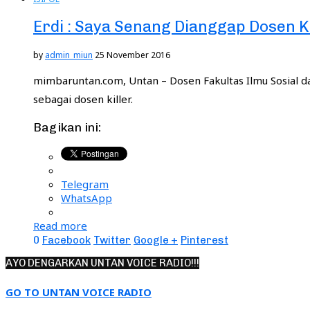
Erdi : Saya Senang Dianggap Dosen Ki
by
admin_miun
25 November 2016
mimbaruntan.com, Untan – Dosen Fakultas Ilmu Sosial dan
sebagai dosen killer.
Bagikan ini:
Telegram
WhatsApp
Read more
0
Facebook
Twitter
Google +
Pinterest
AYO DENGARKAN UNTAN VOICE RADIO!!!
GO TO UNTAN VOICE RADIO