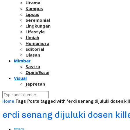
Utama
Kampus
Lipsus
Seremonial
Lingkungan
Lifestyle
Ilmiah
Humaniora
Editorial
Ulasan
Mimbar
Sastra
Opini/Essai
Visual
Jepretan
Home
Tags
Posts tagged with "erdi senang dijuluki dosen kil
erdi senang dijuluki dosen kill
ISIPOL