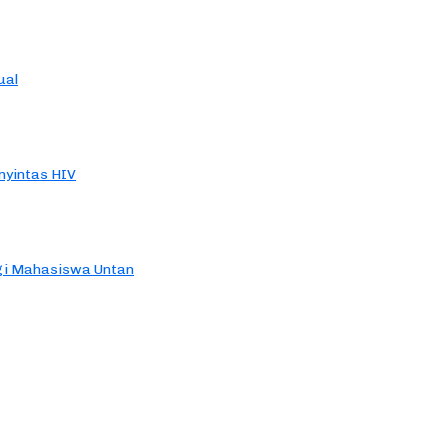
ual
yintas HIV
agi Mahasiswa Untan