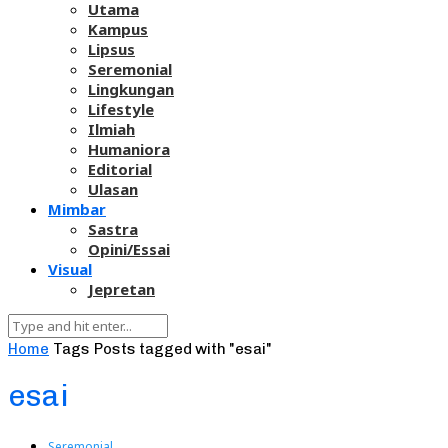
Utama
Kampus
Lipsus
Seremonial
Lingkungan
Lifestyle
Ilmiah
Humaniora
Editorial
Ulasan
Mimbar
Sastra
Opini/Essai
Visual
Jepretan
Home
Tags
Posts tagged with "esai"
esai
Seremonial