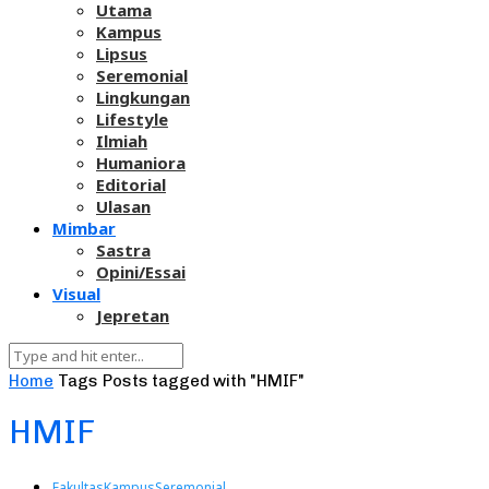
Utama
Kampus
Lipsus
Seremonial
Lingkungan
Lifestyle
Ilmiah
Humaniora
Editorial
Ulasan
Mimbar
Sastra
Opini/Essai
Visual
Jepretan
Home
Tags
Posts tagged with "HMIF"
HMIF
Fakultas
Kampus
Seremonial