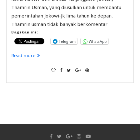
Thamrin Usman, yang diusulkan untuk membantu
pemerintahan Jokowi-Jk lima tahun ke depan,
Thamrin usman tidak banyak berkomentar
Bagikan ini:
Telegram
WhatsApp
Read more