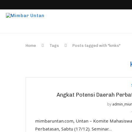
Home
Tags
Posts tagged with "kmks"
Angkat Potensi Daerah Perb
by
admin_miu
mimbaruntan.com, Untan – Komite Mahasisw
Perbatasan, Sabtu (17/12). Seminar…