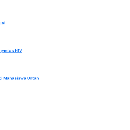
ual
yintas HIV
agi Mahasiswa Untan