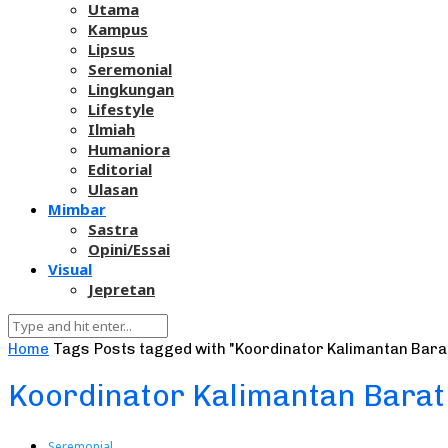
Utama
Kampus
Lipsus
Seremonial
Lingkungan
Lifestyle
Ilmiah
Humaniora
Editorial
Ulasan
Mimbar
Sastra
Opini/Essai
Visual
Jepretan
Home
Tags
Posts tagged with "Koordinator Kalimantan Bara
Koordinator Kalimantan Barat
Seremonial