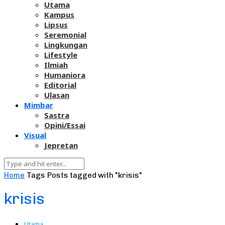
Utama
Kampus
Lipsus
Seremonial
Lingkungan
Lifestyle
Ilmiah
Humaniora
Editorial
Ulasan
Mimbar
Sastra
Opini/Essai
Visual
Jepretan
Home
Tags
Posts tagged with "krisis"
krisis
Utama