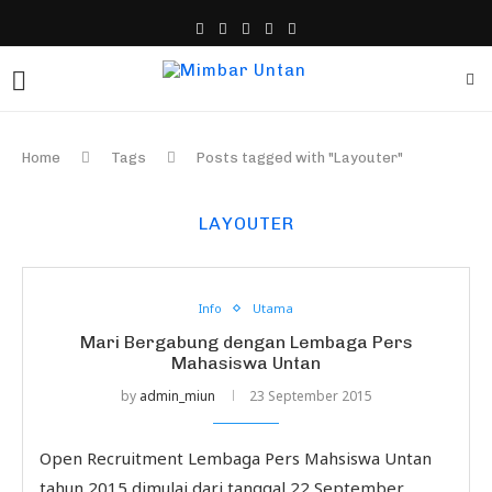
Home
Tags
Posts tagged with "Layouter"
LAYOUTER
Info
Utama
Mari Bergabung dengan Lembaga Pers
Mahasiswa Untan
by
admin_miun
23 September 2015
Open Recruitment Lembaga Pers Mahsiswa Untan
tahun 2015 dimulai dari tanggal 22 September