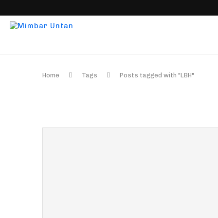
Home
Tags
Posts tagged with "LBH"