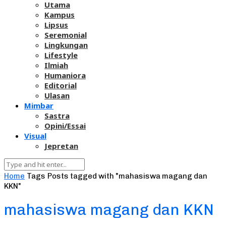
Utama
Kampus
Lipsus
Seremonial
Lingkungan
Lifestyle
Ilmiah
Humaniora
Editorial
Ulasan
Mimbar
Sastra
Opini/Essai
Visual
Jepretan
Home
Tags
Posts tagged with "mahasiswa magang dan
KKN"
mahasiswa magang dan KKN