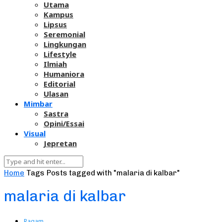
Utama
Kampus
Lipsus
Seremonial
Lingkungan
Lifestyle
Ilmiah
Humaniora
Editorial
Ulasan
Mimbar
Sastra
Opini/Essai
Visual
Jepretan
Home
Tags
Posts tagged with "malaria di kalbar"
malaria di kalbar
Ragam