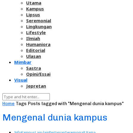
Utama
Kampus
Lipsus
Seremonial
Lingkungan
Lifestyle
Ilmiah
Humaniora
Editorial
Ulasan
Mimbar
Sastra
Opini/Essai
Visual
Jepretan
Home
Tags
Posts tagged with "Mengenal dunia kampus"
Mengenal dunia kampus
Info
Kampus
Lain-lain
Pertanian
Seremonial
Utama