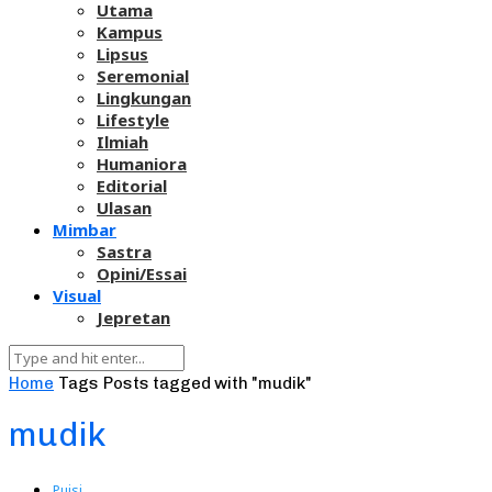
Utama
Kampus
Lipsus
Seremonial
Lingkungan
Lifestyle
Ilmiah
Humaniora
Editorial
Ulasan
Mimbar
Sastra
Opini/Essai
Visual
Jepretan
Home
Tags
Posts tagged with "mudik"
mudik
Puisi