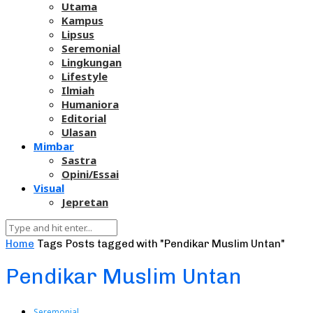
Utama
Kampus
Lipsus
Seremonial
Lingkungan
Lifestyle
Ilmiah
Humaniora
Editorial
Ulasan
Mimbar
Sastra
Opini/Essai
Visual
Jepretan
Home
Tags
Posts tagged with "Pendikar Muslim Untan"
Pendikar Muslim Untan
Seremonial