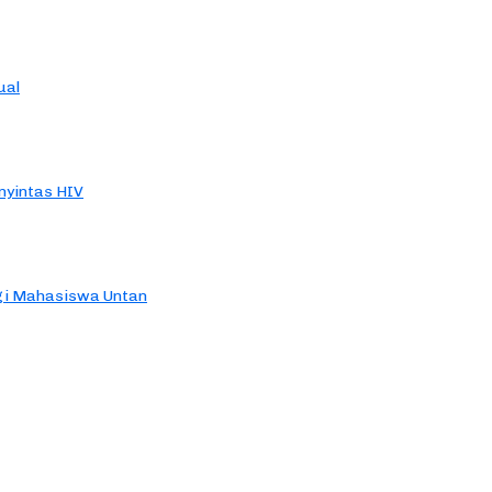
ual
yintas HIV
agi Mahasiswa Untan