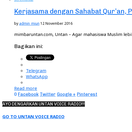
Kerjasama dengan Sahabat Qur’an, P
by
admin_miun
12 November 2016
mimbaruntan.com, Untan – Agar mahasiswa Muslim lebih
Bagikan ini:
Telegram
WhatsApp
Read more
0
Facebook
Twitter
Google +
Pinterest
AYO DENGARKAN UNTAN VOICE RADIO!!!
GO TO UNTAN VOICE RADIO