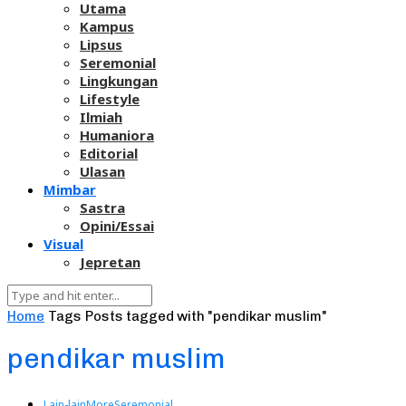
Utama
Kampus
Lipsus
Seremonial
Lingkungan
Lifestyle
Ilmiah
Humaniora
Editorial
Ulasan
Mimbar
Sastra
Opini/Essai
Visual
Jepretan
Home
Tags
Posts tagged with "pendikar muslim"
pendikar muslim
Lain-lain
More
Seremonial