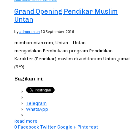
Grand Opening Pendikar Muslim
Untan
by
admin_miun
10 September 2016
mimbaruntan.com, Untan– Untan
mengadakan Pembukaan program Pendidikan
Karakter (Pendikar) muslim di auditorium Untan ,jumat
(9/9).…
Bagikan ini:
Telegram
WhatsApp
Read more
0
Facebook
Twitter
Google +
Pinterest