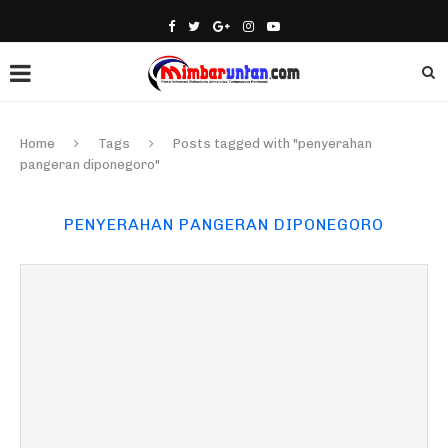
Home
Tags
Posts tagged with "penyerahan
pangeran diponegoro"
PENYERAHAN PANGERAN DIPONEGORO