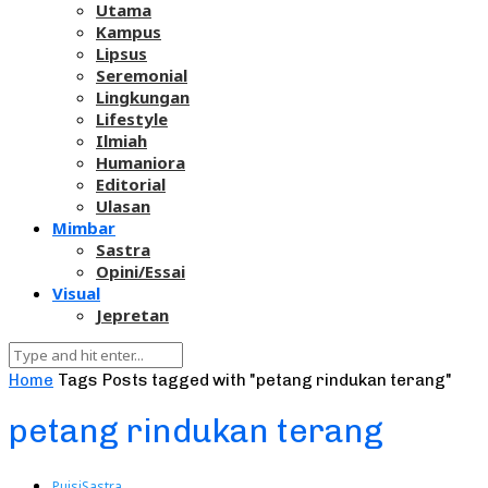
Utama
Kampus
Lipsus
Seremonial
Lingkungan
Lifestyle
Ilmiah
Humaniora
Editorial
Ulasan
Mimbar
Sastra
Opini/Essai
Visual
Jepretan
Home
Tags
Posts tagged with "petang rindukan terang"
petang rindukan terang
Puisi
Sastra