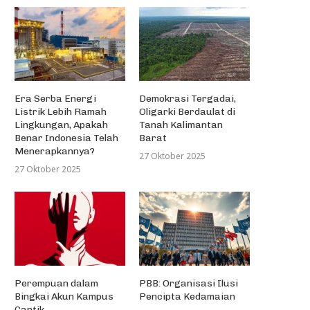
Era Serba Energi
Demokrasi Tergadai,
Listrik Lebih Ramah
Oligarki Berdaulat di
Lingkungan, Apakah
Tanah Kalimantan
Benar Indonesia Telah
Barat
Menerapkannya?
27 Oktober 2025
27 Oktober 2025
Perempuan dalam
PBB: Organisasi Ilusi
Bingkai Akun Kampus
Pencipta Kedamaian
Cantik