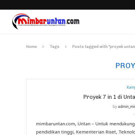
Home
Tags
Posts tagged with "proyek untan
PROY
Kam
Proyek 7 in 1 di Un
by
admin_mi
mimbaruntan.com, Untan – Untuk mendukun
pendidikan tinggi, Kementerian Riset, Teknol