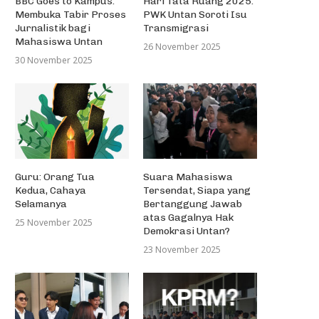
BBC Goes to Kampus:
Hari Tata Ruang 2025:
Membuka Tabir Proses
PWK Untan Soroti Isu
Jurnalistik bagi
Transmigrasi
Mahasiswa Untan
26 November 2025
30 November 2025
Guru: Orang Tua
Suara Mahasiswa
Kedua, Cahaya
Tersendat, Siapa yang
Selamanya
Bertanggung Jawab
atas Gagalnya Hak
25 November 2025
Demokrasi Untan?
23 November 2025