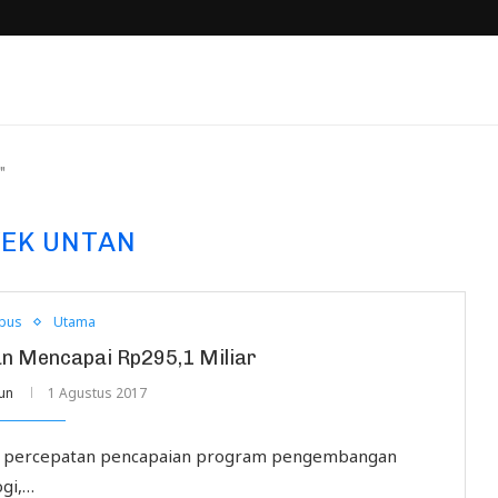
"
EK UNTAN
pus
Utama
tan Mencapai Rp295,1 Miliar
un
1 Agustus 2017
g percepatan pencapaian program pengembangan
ogi,…