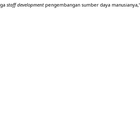
uga
staff dev
e
lopment
pengembangan sumber daya manusianya,”