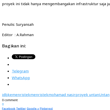
proyek ini tidak hanya mengembangakan infrastruktur saja j
Penulis: Suryansah
Editor : A.Rahman
Bagikan ini:
Telegram
WhatsApp
idb
kemenristek
menristek
mohamad nasir
proyek untan
Untan
0 comment
0
Facebook
Twitter
Google +
Pinterest