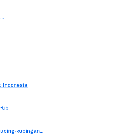
..
t Indonesia
rtib
ucing-kucingan...