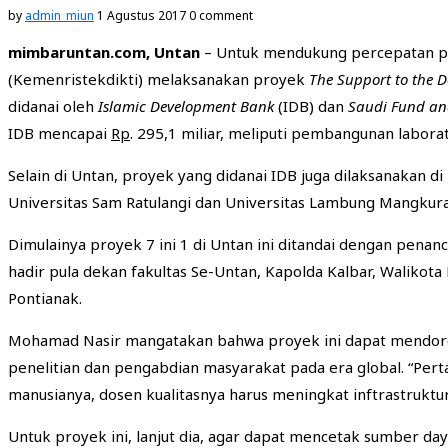
by
admin_miun
1 Agustus 2017
0 comment
m
imbaruntan.com
, Untan
– Untuk mendukung percepatan pe
(Kemenristekdikti) melaksanakan proyek
The Support to the 
didanai oleh
Islamic Development Bank
(IDB) dan
Saudi Fund a
IDB mencapai
Rp
. 295,1 miliar, meliputi pembangunan labor
Selain di Untan, proyek yang didanai IDB juga dilaksanakan di
Universitas Sam Ratulangi dan Universitas Lambung Mangkurat
Dimulainya proyek 7 ini 1 di Untan ini ditandai dengan penan
hadir pula dekan fakultas Se-Untan, Kapolda Kalbar, Walikot
Pontianak.
Mohamad Nasir mangatakan bahwa proyek ini dapat mendorong 
penelitian dan pengabdian masyarakat pada era global. “Per
manusianya, dosen kualitasnya harus meningkat inftrastruktu
Untuk proyek ini, lanjut dia, agar dapat mencetak sumber day