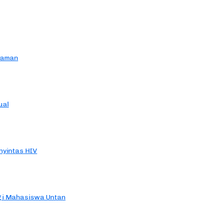
yaman
ual
yintas HIV
agi Mahasiswa Untan