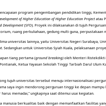
ncapaian program pengembangan pendidikan tinggi, Kementeri
Development of Higher Education of Higher Education Project
atau 
nd Development
(SFD). Proyek ini dilaksanakan di tujuh Perguru
atorium, ruang perkuliahaan, gedung multi guna, perpustakaan
 lima universitas lainnya, yaitu Universitas Negeri Surabaya, U
. Sedangkan untuk Universitas Syiah Kuala, pelaksanaan proye
capan tiang pertama (
ground breaking)
oleh Menteri Ristekdikti
a Pontianak, Ketua Yayasan Sekolah Tinggi Tarbiah Darul Ulum 
tujuh universitas tersebut menuju internasionalisasi pergur
tama saya ingin mendorong perguruan tinggi ke depan mampu be
r harus memadai,” ungkapnya saat ditemui usai kegiatan.
a manusia berkualitas baik dengan memanfaatkan fasilitas yang 