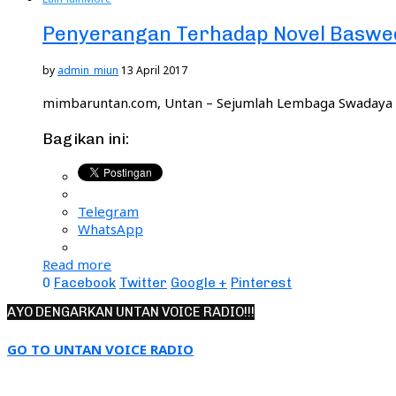
Penyerangan Terhadap Novel Basweda
by
admin_miun
13 April 2017
mimbaruntan.com, Untan – Sejumlah Lembaga Swadaya 
Bagikan ini:
Telegram
WhatsApp
Read more
0
Facebook
Twitter
Google +
Pinterest
AYO DENGARKAN UNTAN VOICE RADIO!!!
GO TO UNTAN VOICE RADIO