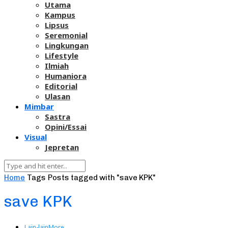
Utama
Kampus
Lipsus
Seremonial
Lingkungan
Lifestyle
Ilmiah
Humaniora
Editorial
Ulasan
Mimbar
Sastra
Opini/Essai
Visual
Jepretan
Home
Tags
Posts tagged with "save KPK"
save KPK
Lain-lain
More