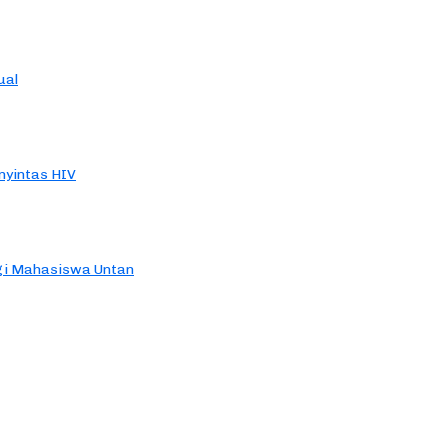
ual
yintas HIV
agi Mahasiswa Untan